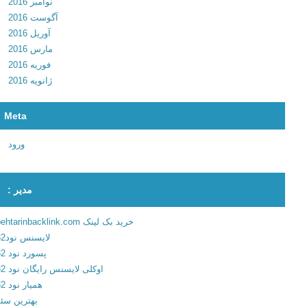
نوامبر 2016
1
آگوست 2016
7
آوریل 2016
1
مارس 2016
0
فوریه 2016
2
ژانویه 2016
5
P
Meta
r
e
ورود
m
i
u
مدیر :
m
د
خرید بک لینک behtarinbacklink.com
ا
لایسنس نود32
ن
پسورد نود 32
ل
اوکلی لایسنس رایگان نود 32
و
همیار نود 32
د
بهترین سئو
ن