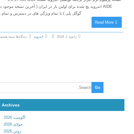
AIDE اندروید پچ شده برای اولین بار در ایران ( آخرین نسخه موجود در
گوگل پلی ) با تمام ویژگی های در دسترس و تمام...
Read More
ژانویه 1, 2018
اندروید
دیدگاه‌ها
بسته هستند
ب
ر
ا
ی
A
I
D
E
–
Archives
A
n
آگوست 2026
d
جولای 2026
r
ژوئن 2026
o