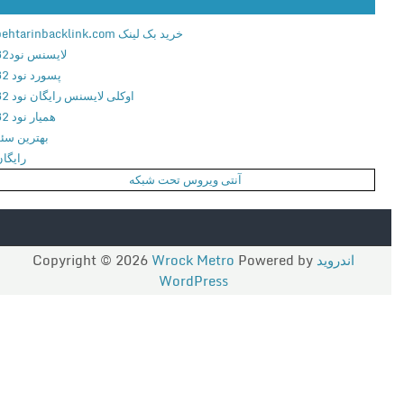
ل
خرید بک لینک behtarinbacklink.com
و
لایسنس نود32
د
پسورد نود 32
ب
اوکلی لایسنس رایگان نود 32
ر
همیار نود 32
ن
بهترین سئو
ا
رایگان
م
آنتی ویروس تحت شبکه
ه
و
ی
ر
اندروید
Copyright © 2026
Powered by
Wrock Metro
ا
WordPress
ی
ش
گ
ر
و
ی