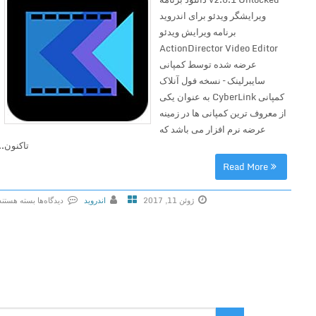
ویرایشگر ویدئو برای اندروید
برنامه ویرایش ویدئو
ActionDirector Video Editor
عرضه شده توسط کمپانی
سایبرلینک – نسخه فول آنلاک
کمپانی CyberLink به عنوان یکی
از معروف ترین کمپانی ها در زمینه
عرضه نرم افزار می باشد که
تاکنون...
Read More
ژوئن 11, 2017
اندروید
دیدگاه‌ها
بسته هستند
ب
ر
ا
ی
A
c
t