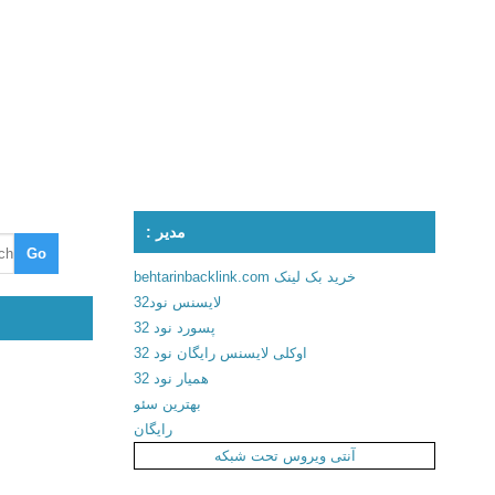
مدیر :
خرید بک لینک behtarinbacklink.com
لایسنس نود32
پسورد نود 32
اوکلی لایسنس رایگان نود 32
همیار نود 32
بهترین سئو
رایگان
آنتی ویروس تحت شبکه