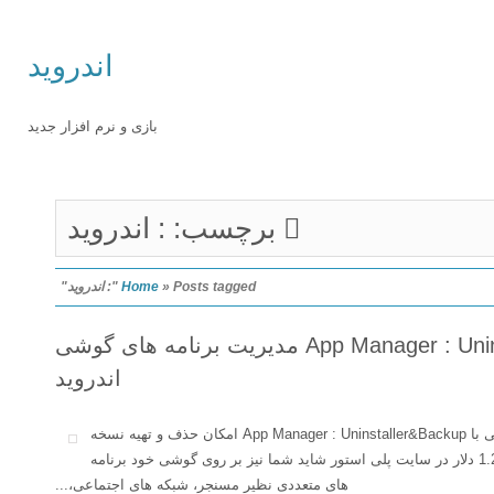
اندروید
بازی و نرم افزار جدید
برچسب: : اندروید
Posts tagged ": اندروید"
»
Home
App Manager : Uninstaller&Backup 1.4.2 مدیریت برنامه های گوشی
اندروید
مدیریت برنامه های نصب شده در گوشی با App Manager : Uninstaller&Backup امکان حذف و تهیه نسخه
پشتیبان از برنامه ها فروش با قیمت 1.2 دلار در سایت پلی استور شاید شما نیز بر روی گوشی خود برنامه
های متعددی نظیر مسنجر، شبکه های اجتماعی،...