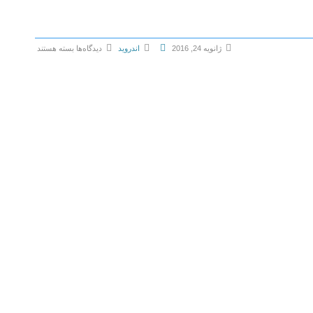
ژانویه 24, 2016
اندروید
دیدگاه‌ها
بسته هستند
ب
ر
ا
ی
A
p
p
M
a
n
a
g
e
r
:
U