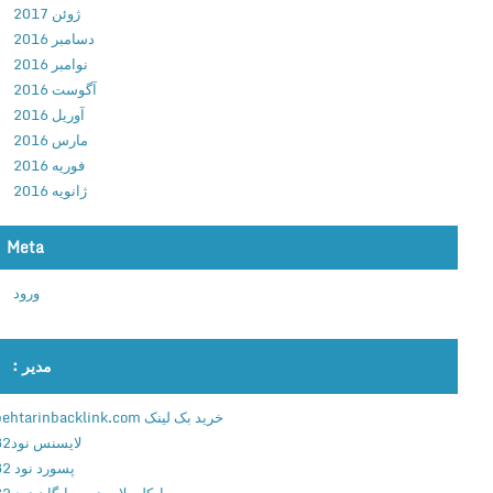
ژوئن 2017
م
دسامبر 2016
ه
نوامبر 2016
ا
آگوست 2016
ج
آوریل 2016
ر
مارس 2016
ا
فوریه 2016
ی
ژانویه 2016
چ
ن
Meta
د
ی
ورود
ن
ک
ا
مدیر :
ر
ب
خرید بک لینک behtarinbacklink.com
ه
لایسنس نود32
ص
پسورد نود 32
و
اوکلی لایسنس رایگان نود 32