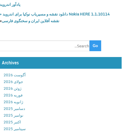
ا
یادآور اندروید
ی
Nokia HERE 1.1.10114 دانلود نقشه و مسیریاب نوکیا برای اندروید +
L
نقشه آفلاین ایران و سخنگوی فارسی
»
u
c
k
y
P
a
t
Archives
c
آگوست 2026
h
جولای 2026
e
ژوئن 2026
r
فوریه 2026
د
ژانویه 2026
ا
دسامبر 2025
ن
نوامبر 2025
ل
اکتبر 2025
و
سپتامبر 2025
د