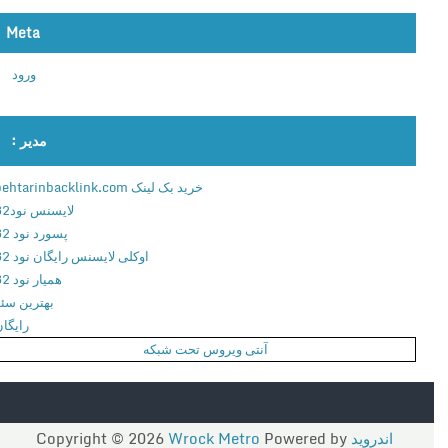
ر
ل
Meta
ا
ورود
ک
ی
پ
مدیر :
چ
ر
خرید بک لینک behtarinbacklink.com
ا
لایسنس نود32
ن
پسورد نود 32
د
اوکلی لایسنس رایگان نود 32
ر
همیار نود 32
و
بهترین سئو
ی
رایگان
د
آنتی ویروس تحت شبکه
+
آ
م
و
اندروید
Copyright © 2026
Powered by
Wrock Metro
ز