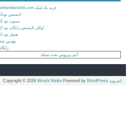
ب
خرید بک لینک behtarinbacklink.com
ر
لایسنس نود32
ا
پسورد نود 32
ی
اوکلی لایسنس رایگان نود 32
ا
همیار نود 32
ن
بهترین سئو
د
رایگان
ر
آنتی ویروس تحت شبکه
و
ی
د
اندروید
Copyright © 2026
WordPress
Powered by
Wrock Metro