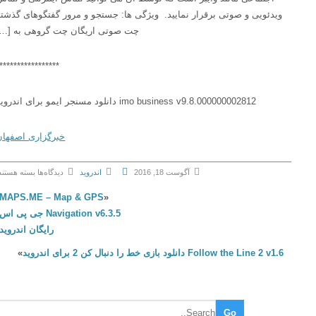
ویدئویی و صوتی برقرار نمایید. ویژگی ها: جستجو و مرور گفتگوهای گذشته
چت صوتی اریگان چت گروهی به […]
******************
imo business v9.8.000000002812 دانلود مسنجر ایمو برای اندروید
خبرگزاری اصفهان
آگوست 18, 2016
اندروید
دیدگاه‌ها
بسته هستند
ب
MAPS.ME – Map & GPS
«
ر
Navigation v6.3.5 جی پی اس
ا
رایگان اندروید
ی
Follow the Line 2 v1.6 دانلود بازی خط را دنبال کن 2 برای اندروید
»
i
m
o
b