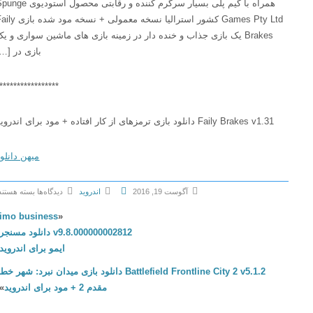
همراه با گیم پلی بسیار سرگرم کننده و رقابتی محصول استودیوی Spunge
Games Pty Ltd کشور استرالیا نسخه معمولی + نسخه مود شده بازی Faily
Brakes یک بازی جذاب و خنده دار در زمینه بازی های ماشین سواری و یک
بازی در […]
******************
Faily Brakes v1.31 دانلود بازی ترمزهای از کار افتاده + مود برای اندروید
میهن دانلود
آگوست 19, 2016
اندروید
دیدگاه‌ها
بسته هستند
ب
imo business
«
ر
v9.8.000000002812 دانلود مسنجر
ا
ایمو برای اندروید
ی
Battlefield Frontline City 2 v5.1.2 دانلود بازی میدان نبرد: شهر خط
F
مقدم 2 + مود برای اندروید
»
a
i