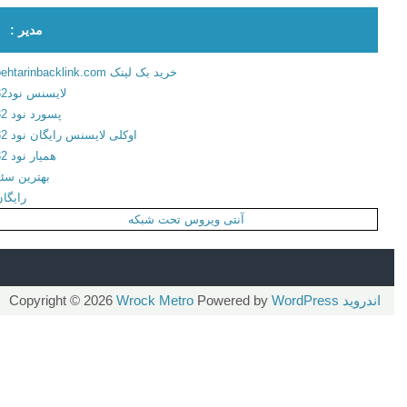
د
مدیر :
ه
+
خرید بک لینک behtarinbacklink.com
م
لایسنس نود32
و
پسورد نود 32
د
اوکلی لایسنس رایگان نود 32
ب
همیار نود 32
ر
بهترین سئو
ا
رایگان
ی
آنتی ویروس تحت شبکه
ا
ن
د
ر
اندروید
Copyright © 2026
WordPress
Powered by
Wrock Metro
و
ی
د