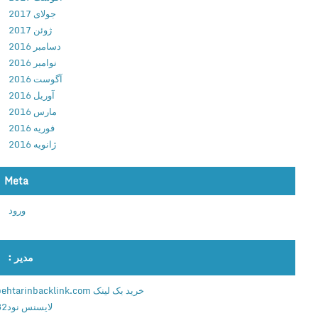
4
جولای 2017
6
ژوئن 2017
8
دسامبر 2016
د
نوامبر 2016
ا
آگوست 2016
ن
آوریل 2016
ل
مارس 2016
و
فوریه 2016
د
ژانویه 2016
ن
ر
Meta
م
ا
ورود
ف
ز
ا
مدیر :
ر
ج
خرید بک لینک behtarinbacklink.com
ی
لایسنس نود32
م