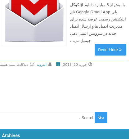
با بیش از 5 میلیارد دانلود از گوگل
پلی Google Gmail App نام
اپلیکیشن رسمی عرضه شده برای
مدیریت ایمیل ها و ارسال ایمیل
جدید در سرویس ایمیل دهی
جیمیل می...
Read More
فوریه 20, 2016
اندروید
دیدگاه‌ها
بسته هستند
ب
ر
ا
ی
G
o
o
g
l
Archives
e