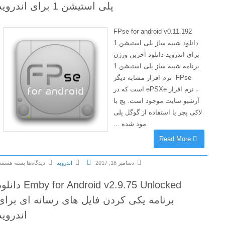
پلی استیشن 1 برای اندروید
ا
r
ی
o
V
i
FPse for android v0.11.192
L
d
دانلود شبیه ساز پلی استیشن 1
C
v
برای اندروید دانلود آخرین ورژن
f
6
برنامه شبیه ساز پلی استیشن 1
o
.
FPse نرم افزار مشابه دیگر
r
1
، نرم افزار ePSXe است که در
A
4
آرشیو سایت موجود است. پچ با
n
.
لاکی پچر یا استفاده از گوگل پلی
d
0
مود شده ...
r
.
Read More
o
3
i
4
دسامبر 16, 2017
اندروید
دیدگاه‌ها
بسته هستند
d
9
ب
v
9
Emby for Android v2.9.75 Unlocked دانلود
ر
2
F
ا
برنامه یکی کردن فایل های رسانه ای برای
.
i
ی
5
اندروید
n
F
.