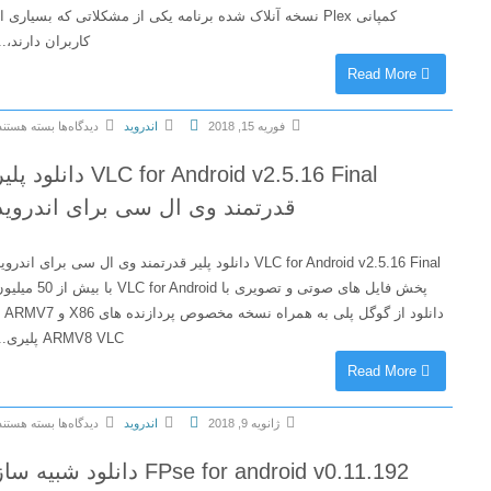
کمپانی Plex نسخه آنلاک شده برنامه یکی از مشکلاتی که بسیاری از
کاربران دارند،...
Read More
فوریه 15, 2018
اندروید
دیدگاه‌ها
بسته هستند
ب
VLC for Android v2.5.16 Final دانلود پلیر
ر
ا
قدرتمند وی ال سی برای اندروید
ی
P
VLC for Android v2.5.16 Final دانلود پلیر قدرتمند وی ال سی برای اندروید
l
پخش فایل های صوتی و تصویری با VLC for Android با بیش از 50 میلیون
e
دانلود از گوگل پلی به همراه نسخه مخصوص پردازنده های X86 و ARMV7 و
x
ARMV8 VLC پلیری...
f
Read More
o
r
ژانویه 9, 2018
اندروید
دیدگاه‌ها
بسته هستند
A
ب
n
FPse for android v0.11.192 دانلود شبیه ساز
ر
d