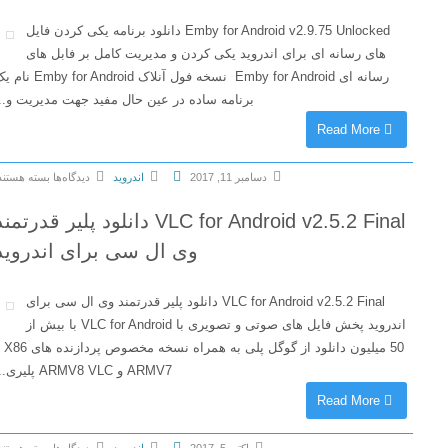
a
P
1
l
Emby for Android v2.9.75 Unlocked دانلود برنامه یکی کردن فایل
s
6
U
های رسانه ای برای اندروید یکی کردن و مدیریت کامل بر فابل های
e
F
n
رسانه ای Emby for Android نسخه فول آنلاک Emby for Android نام یک
f
i
l
برنامه ساده در عین حال مفید جهت مدیریت و...
o
n
o
Read More
r
a
c
a
l
k
n
دسامبر 11, 2017
اندروید
دیدگاه‌ها
بسته هستند
د
e
d
ب
ا
d
VLC for Android v2.5.2 Final دانلود پلیر قدرتمند
r
ر
ن
د
o
ا
وی ال سی برای اندروید
ل
ا
i
ی
و
ن
d
E
د
ل
VLC for Android v2.5.2 Final دانلود پلیر قدرتمند وی ال سی برای
v
m
پ
و
اندروید پخش فایل های صوتی و تصویری با VLC for Android با بیش از
0
b
ل
د
50 میلیون دانلود از گوگل پلی به همراه نسخه مخصوص پردازنده های X86 و
.
y
ی
ARMV7 و ARMV8 VLC پلیری...
م
1
f
ر
د
Read More
1
o
ق
ی
.
r
د
ا