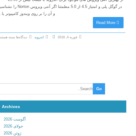
در گوگل پلی و امتیاز 4.5 از 5.0 مطمئنا اگر آنتی ویروس Norton را نشناسید
و آن را بر روی ویندوز کامپیوتر یا...
Read More
فوریه 4, 2016
اندروید
دیدگاه‌ها
بسته هستند
ب
ر
ا
ی
N
o
r
t
o
Archives
n
S
آگوست 2026
e
جولای 2026
c
ژوئن 2026
u