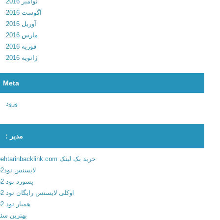
نوامبر 2016
3
آگوست 2016
.
آوریل 2016
0
مارس 2016
.
فوریه 2016
3
ژانویه 2016
0
4
Meta
1
د
ورود
ا
ن
ل
مدیر :
و
د
خرید بک لینک behtarinbacklink.com
آ
لایسنس نود32
ن
پسورد نود 32
ت
اوکلی لایسنس رایگان نود 32
ی
همیار نود 32
و
بهترین سئو
ی