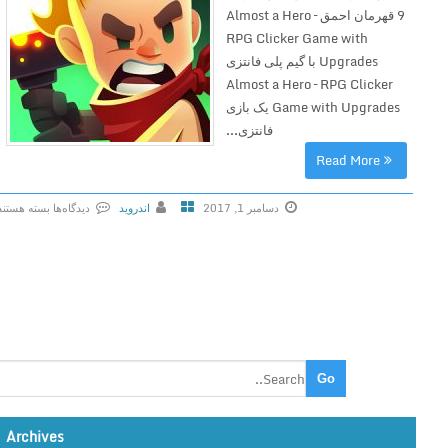
9 قهرمان احمق Almost a Hero –
RPG Clicker Game with
Upgrades با گیم پلی فانتزی
Almost a Hero – RPG Clicker
Game with Upgrades یک بازی
فانتزی...
Read More
دسامبر 1, 2017
اندروید
دیدگاه‌ها
بسته هستند
ب
ر
ا
ی
A
l
m
o
s
Archives
t