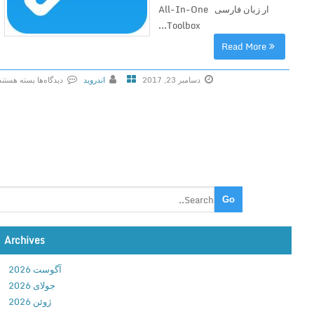
ار زبان فارسی All-In-One
e
Toolbox...
T
Read More
o
o
l
دسامبر 23, 2017
اندروید
دیدگاه‌ها
بسته هستند
b
ب
o
ر
x
ا
(
ی
C
A
l
l
e
l
a
-
n
I
Archives
e
n
r
-
آگوست 2026
)
O
جولای 2026
P
n
ژوئن 2026
r
e