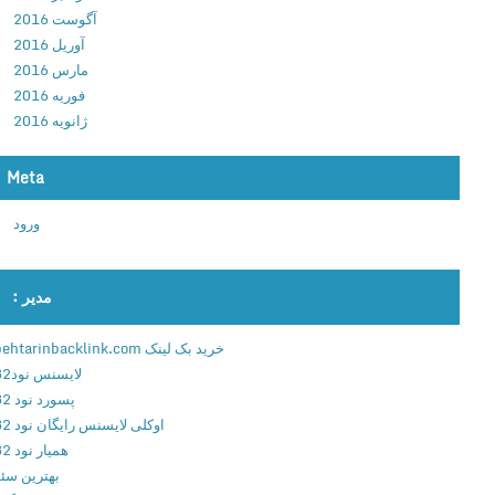
v
آگوست 2016
و
8
آوریل 2016
ع
.
مارس 2016
ه
0
فوریه 2016
2
.
ژانویه 2016
9
6
ا
.
Meta
ب
4
ز
.
ورود
ا
3
ر
د
ط
ا
مدیر :
ل
ن
ا
ل
خرید بک لینک behtarinbacklink.com
ی
و
لایسنس نود32
ی
د
پسورد نود 32
ا
م
اوکلی لایسنس رایگان نود 32
ن
ج
همیار نود 32
د
م
بهترین سئو
ر
و