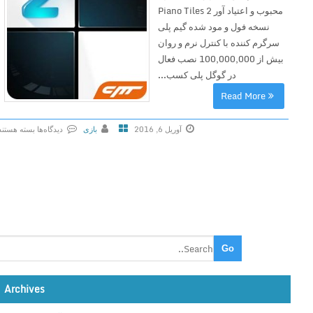
محبوب و اعتیاد آور Piano Tiles 2
نسخه فول و مود شده گیم پلی
سرگرم کننده با کنترل نرم و روان
بیش از 100,000,000 نصب فعال
در گوگل پلی کسب...
Read More
آوریل 6, 2016
بازی
دیدگاه‌ها
بسته هستند
ب
ر
ا
ی
P
i
a
n
o
Archives
T
i