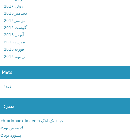
2
ژوئن 2017
.
دسامبر 2016
0
نوامبر 2016
.
آگوست 2016
9
آوریل 2016
2
مارس 2016
5
فوریه 2016
د
ژانویه 2016
ا
ن
Meta
ل
و
ورود
د
ب
ا
مدیر :
ز
ی
خرید بک لینک behtarinbacklink.com
ک
لایسنس نود32
ا
پسورد نود 32
ش