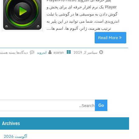
Player یک نرم افزار حرفه ای برای پخش و
گوش دادن به موسیقی ها در گوشی یا تبلت
اندرویدی است. شما می توانید در این پلیر به
ترتیب هنرمند، ژانر، آلبوم ها، اسم ها،...
Read More
سپتامبر 2, 2019
asaran
اندروید
دیدگاه‌ها
بسته هستند
ب
ر
ا
ی
ب
ر
ن
ا
م
Archives
ه
P
آگوست 2026
l