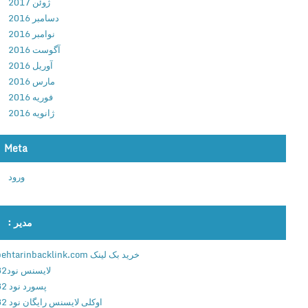
ژوئن 2017
ر
دسامبر 2016
ن
نوامبر 2016
ا
آگوست 2016
م
آوریل 2016
ه
مارس 2016
م
فوریه 2016
و
ژانویه 2016
ز
ی
Meta
ک
پ
ورود
ل
ی
ر
مدیر :
ح
ر
خرید بک لینک behtarinbacklink.com
ف
لایسنس نود32
ه
پسورد نود 32
ا
اوکلی لایسنس رایگان نود 32
ی