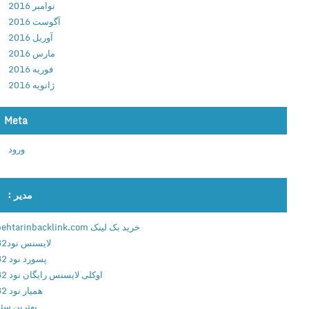
نوامبر 2016
ب
آگوست 2016
ا
آوریل 2016
ز
مارس 2016
ی
فوریه 2016
چ
ژانویه 2016
ا
ل
ش
Meta
ش
ورود
ی
ر
ی
مدیر :
ن
ک
خرید بک لینک behtarinbacklink.com
ا
لایسنس نود32
ر
پسورد نود 32
ی
اوکلی لایسنس رایگان نود 32
ب
همیار نود 32
ا
بهترین سئو
ا