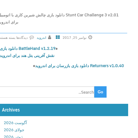
Stunt Car Challenge 3 v2.01 دانلود بازی چالش شیرین کاری با اتومبیل
برای اندروید
نوامبر 25, 2017
اندروید
دیدگاه‌ها
بسته هستند
ب
«
BattleHand v1.2.19 دانلود بازی
ر
نقش آفرینی بتل هند برای اندروید
ا
Returners v1.0.40 دانلود بازی بازرسان برای اندروید
»
ی
S
t
u
n
t
C
Archives
a
آگوست 2026
r
جولای 2026
C
ژوئن 2026
h