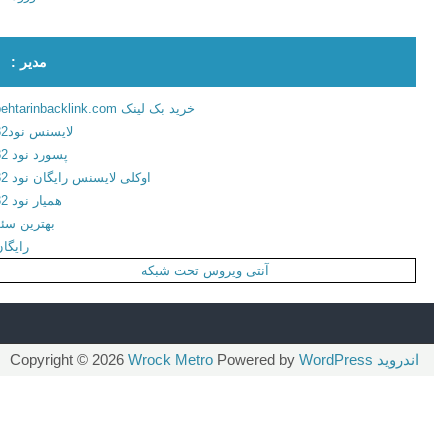
ه
ا
مدیر :
س
پ
خرید بک لینک behtarinbacklink.com
ا
لایسنس نود32
ت
پسورد نود 32
ی
اوکلی لایسنس رایگان نود 32
ف
همیار نود 32
ا
بهترین سئو
ی
رایگان
ا
آنتی ویروس تحت شبکه
ن
د
ر
و
اندروید
Copyright © 2026
WordPress
Powered by
Wrock Metro
ی
د