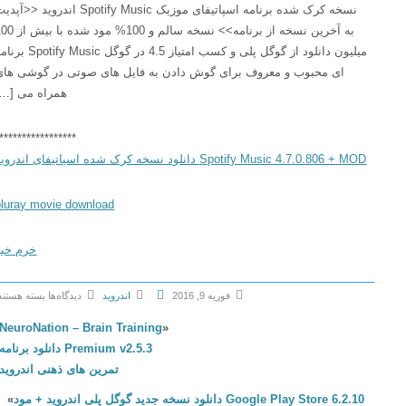
نسخه کرک شده برنامه اسپاتیفای موزیک Spotify Music اندروید <<آپدیت
به آخرین نسخه از برنامه>> نسخه سالم و 100% مود شده با بیش از 100
میلیون دانلود از گوگل پلی و کسب امتیاز 4.5 در گوگل Spotify Music برنامه
ای محبوب و معروف برای گوش دادن به فایل های صوتی در گوشی های
همراه می […]
******************
Spotify Music 4.7.0.806 + MOD دانلود نسخه کرک شده اسپاتیفای اندروید
bluray movie download
خرم خبر
فوریه 9, 2016
اندروید
دیدگاه‌ها
بسته هستند
ب
NeuroNation – Brain Training
«
ر
Premium v2.5.3 دانلود برنامه
ا
تمرین های ذهنی اندروید
ی
Google Play Store 6.2.10 دانلود نسخه جدید گوگل پلی اندروید + مود
»
S