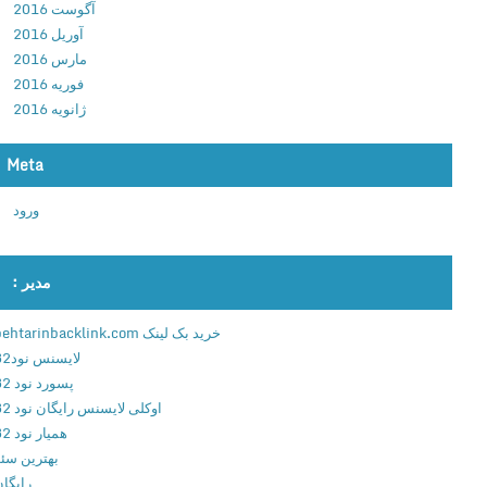
آگوست 2016
4
آوریل 2016
ا
مارس 2016
ج
فوریه 2016
ر
ژانویه 2016
ا
ی
ب
Meta
ر
ورود
ن
ا
م
مدیر :
ه
ه
خرید بک لینک behtarinbacklink.com
ا
لایسنس نود32
ب
پسورد نود 32
ه
اوکلی لایسنس رایگان نود 32
ص
همیار نود 32
و
بهترین سئو
ر
رایگان
ت