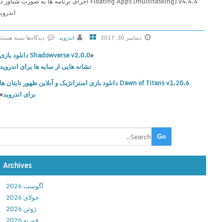
Floating Apps (multitasking) v4.4.4 اجرای برنامه ها به صورت شناور در
اندروید
دسامبر 30, 2017
اندروید
دیدگاه‌ها
بسته هستند
ب
«
Shadowverse v2.0.0 دانلود بازی
ر
نشانه هایی از سایه ها برای اندروید
ا
Dawn of Titans v1.20.6 دانلود بازی استراتژیک و آنلاین ظهور تایتان ها
ی
برای اندروید
»
F
l
o
a
t
i
n
Archives
g
آگوست 2026
A
جولای 2026
p
ژوئن 2026
p
فوریه 2026
s