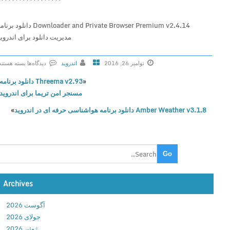
Downloader and Private Browser Premium v2.4.14 دانلود برنامه
مدیریت دانلود برای اندروید
نوامبر 26, 2016
اندروید
دیدگاه‌ها
بسته هستند
ب
«
Threema v2.93 دانلود برنامه
ر
مسنجر امن تریما برای اندروید
ا
Amber Weather v3.1.8 دانلود برنامه هواشناسی حرفه ای در اندروید
»
ی
D
o
w
n
l
o
Archives
a
آگوست 2026
d
جولای 2026
e
ژوئن 2026
r