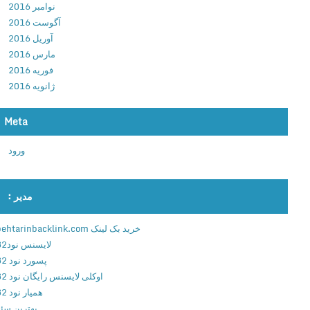
نوامبر 2016
e
آگوست 2016
m
آوریل 2016
i
مارس 2016
u
فوریه 2016
m
ژانویه 2016
v
2
.
Meta
4
ورود
.
1
4
مدیر :
د
ا
خرید بک لینک behtarinbacklink.com
ن
لایسنس نود32
ل
پسورد نود 32
و
اوکلی لایسنس رایگان نود 32
د
همیار نود 32
ب
بهترین سئو
ر