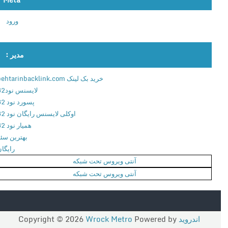
ب
ورود
ی
ه
س
مدیر :
ا
ز
خرید بک لینک behtarinbacklink.com
ی
لایسنس نود32
م
پسورد نود 32
ک
اوکلی لایسنس رایگان نود 32
ا
همیار نود 32
ن
بهترین سئو
ی
رایگان
ک
آنتی ویروس تحت شبکه
م
آنتی ویروس تحت شبکه
ا
ش
ی
ن
اندروید
Copyright © 2026
Powered by
Wrock Metro
ب