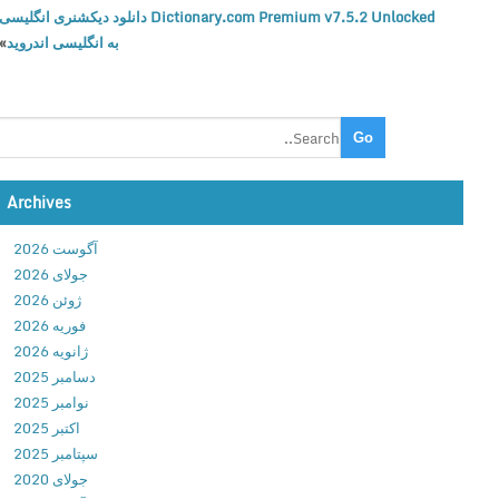
Dictionary.com Premium v7.5.2 Unlocked دانلود دیکشنری انگلیسی
C
به انگلیسی اندروید
»
a
r
M
e
c
h
a
Archives
n
آگوست 2026
i
جولای 2026
c
ژوئن 2026
S
فوریه 2026
i
ژانویه 2026
m
دسامبر 2025
u
نوامبر 2025
l
اکتبر 2025
a
سپتامبر 2025
t
جولای 2020
o