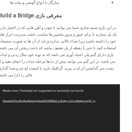
سازگار با انواع گوشی و تبلت ها
معرفی بازی Build a Bridge
در این بازی شبیه سازی شما می توانید با چوب و آهن هایی که در اختیار دارید
یک پل بسازید تا برای عبور و مرور ماشین ها مناسب باشد. مدیریت ابزار های
خود را داشته باشید زیرا تعداد بالایی ندارید و باید از آن ها به صورت منصفانه
استفاده کنید تا حتی 1 نقظه از پل ضعیف نباشد که باعث ریختن آن می باشد.
بازی دارای گیم پلی اعتیاد آوری می باشد که به نوبه خود مثال زدنی و جذاب
می باشد. در این گیم می توانید بیش از ده ها مرحله جذاب را انجام دهید و از
پشت سر گذاشتن آن لذت ببرید. گرافیک بازی با کیفیت اچ دی و صدا گذاری
عالی را دارا می باشد.
نمای
Media error: Format(s) not supported or source(s) not found
ویدیو
Download File: http://dl.apktops.ir/games/2017/05/Build_a_Bridge_v1.1.4_Apktops.ir.mp4?_=1