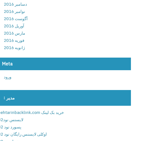
دسامبر 2016
س
نوامبر 2016
ا
آگوست 2016
خ
آوریل 2016
ت
مارس 2016
ی
فوریه 2016
ک
ژانویه 2016
پ
ل
ب
Meta
ر
ورود
ا
ی
ا
مدیر :
ن
د
خرید بک لینک behtarinbacklink.com
ر
لایسنس نود32
و
پسورد نود 32
ی
اوکلی لایسنس رایگان نود 32
د