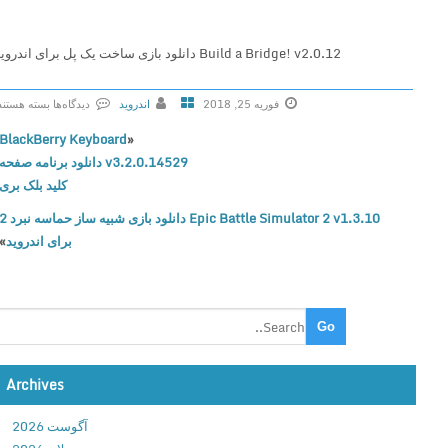
Build a Bridge! v2.0.12 دانلود بازی ساخت یک پل برای اندروید
فوریه 25, 2018
اندروید
دیدگاه‌ها
بسته هستند
ب
BlackBerry Keyboard
«
ر
v3.2.0.14529 دانلود برنامه صفحه
ا
کلید بلک بری
ی
Epic Battle Simulator 2 v1.3.10 دانلود بازی شبیه ساز حماسه نبرد 2
B
برای اندروید
»
u
i
l
d
a
B
r
Archives
i
آگوست 2026
d