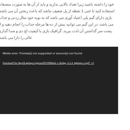
خود را داشته باشید زیرا تعداد بالایی ندارید و باید از آن ها به صورت منصفانه
استفاده کنید تا حتی 1 نقظه از پل ضعیف نباشد که باعث ریختن آن می باشد.
بازی دارای گیم پلی اعتیاد آوری می باشد که به نوبه خود مثال زدنی و جذاب
می باشد. در این گیم می توانید بیش از ده ها مرحله جذاب را انجام دهید و از
پشت سر گذاشتن آن لذت ببرید. گرافیک بازی با کیفیت اچ دی و صدا گذاری
عالی را دارا می باشد.
نمای
Media error: Format(s) not supported or source(s) not found
ویدیو
Download File: http://dl.apktops.ir/games/2017/05/Build_a_Bridge_v1.1.4_Apktops.ir.mp4?_=2