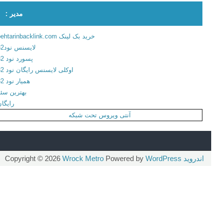
خ
مدیر :
ا
ر
خرید بک لینک behtarinbacklink.com
ج
لایسنس نود32
ی
پسورد نود 32
ا
اوکلی لایسنس رایگان نود 32
پ
همیار نود 32
ت
بهترین سئو
و
رایگان
ی
آنتی ویروس تحت شبکه
د
ب
ر
ا
اندروید
Copyright © 2026
WordPress
Powered by
Wrock Metro
ی
ا
ن
د
ر
و