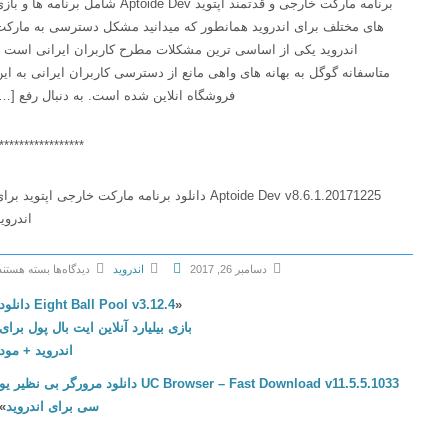
برنامه مارکت خارجی و قدتمند اپتوید Aptoide Dev شامل برنامه ها و بازی
های مختلف برای اندروید همانطور که میدانید مشکل دسترسی به مارکت
اندروید یکی از اساسی ترین مشکلات مطرح کاربران ایرانی است و
متاسفانه گوگل به بهانه های واهی مانع از دسترسی کاربران ایرانی به این
فروشگاه انلاین شده است. به دنبال رفع […]
******************
Aptoide Dev v8.6.1.20171225 دانلود برنامه مارکت خارجی اپتوید برای
اندروید
دسامبر 26, 2017
اندروید
دیدگاه‌ها
بسته هستند
ب
«
Eight Ball Pool v3.12.4 دانلود
ر
بازی بیلیارد آنلاین ایت بال پول برای
ا
اندروید + مود
ی
UC Browser – Fast Download v11.5.5.1033 دانلود مرورگر بی نظیر یو
A
سی برای اندروید
»
p
t