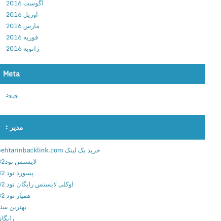
آگوست 2016
ر
آوریل 2016
ا
مارس 2016
ی
فوریه 2016
ش
ژانویه 2016
ف
ا
ی
Meta
ل
ورود
ه
ا
ی
مدیر :
a
p
خرید بک لینک behtarinbacklink.com
k
لایسنس نود32
ب
پسورد نود 32
ر
اوکلی لایسنس رایگان نود 32
ا
همیار نود 32
ی
بهترین سئو
ا
رایگان
ن