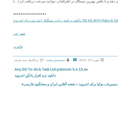
 دهد و با یافتن بهترین سینگال در اطرافتان، بتوانید سرعت دریافت آن […]
******************
3G دانلود برنامه ردیابی سیگنال اینترنت برای اندروید
شهر خبر
فانتزی
فوریه 19, 2016
دسته‌بندی نشده
دیدگاه‌ها
بسته هستند
ب
Any.DO To-do & Task List premium 3.4.13.6
«
ر
دانلود نرم افزار یادآور اندروید
ا
»
ی
3
G
4
G
W